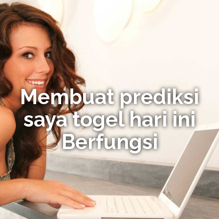
Membuat prediksi
saya togel hari ini
Berfungsi