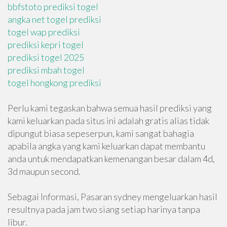
bbfstoto prediksi togel
angka net togel prediksi
togel wap prediksi
prediksi kepri togel
prediksi togel 2025
prediksi mbah togel
togel hongkong prediksi
Perlu kami tegaskan bahwa semua hasil prediksi yang
kami keluarkan pada situs ini adalah gratis alias tidak
dipungut biasa sepeserpun, kami sangat bahagia
apabila angka yang kami keluarkan dapat membantu
anda untuk mendapatkan kemenangan besar dalam 4d,
3d maupun second.
Sebagai Informasi, Pasaran sydney mengeluarkan hasil
resultnya pada jam two siang setiap harinya tanpa
libur.