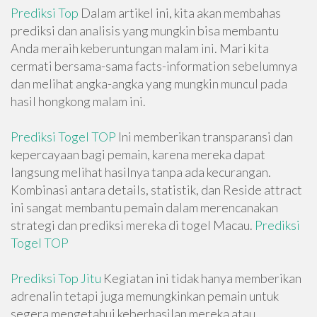
Prediksi Top
Dalam artikel ini, kita akan membahas
prediksi dan analisis yang mungkin bisa membantu
Anda meraih keberuntungan malam ini. Mari kita
cermati bersama-sama facts-information sebelumnya
dan melihat angka-angka yang mungkin muncul pada
hasil hongkong malam ini.
Prediksi Togel TOP
Ini memberikan transparansi dan
kepercayaan bagi pemain, karena mereka dapat
langsung melihat hasilnya tanpa ada kecurangan.
Kombinasi antara details, statistik, dan Reside attract
ini sangat membantu pemain dalam merencanakan
strategi dan prediksi mereka di togel Macau.
Prediksi
Togel TOP
Prediksi Top Jitu
Kegiatan ini tidak hanya memberikan
adrenalin tetapi juga memungkinkan pemain untuk
segera mengetahui keberhasilan mereka atau