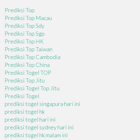
Prediksi Top
Prediksi Top Macau
Prediksi Top Sdy
Prediksi Top Sgp
Prediksi Top HK
Prediksi Top Taiwan
Prediksi Top Cambodia
Prediksi Top China
Prediksi Togel TOP
Prediksi Top Jitu
Prediksi Togel Top Jitu
Prediksi Togel
prediksi togel singapura hari ini
prediksi togel hk
prediksi togel hari ini
prediksi togel sydney hari ini
prediksi togel hk malam ini