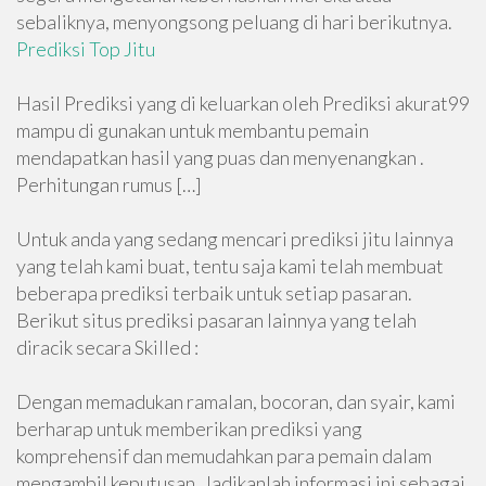
sebaliknya, menyongsong peluang di hari berikutnya.
Prediksi Top Jitu
Hasil Prediksi yang di keluarkan oleh Prediksi akurat99
mampu di gunakan untuk membantu pemain
mendapatkan hasil yang puas dan menyenangkan .
Perhitungan rumus […]
Untuk anda yang sedang mencari prediksi jitu lainnya
yang telah kami buat, tentu saja kami telah membuat
beberapa prediksi terbaik untuk setiap pasaran.
Berikut situs prediksi pasaran lainnya yang telah
diracik secara Skilled :
Dengan memadukan ramalan, bocoran, dan syair, kami
berharap untuk memberikan prediksi yang
komprehensif dan memudahkan para pemain dalam
mengambil keputusan. Jadikanlah informasi ini sebagai