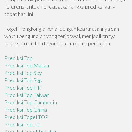
referensi untuk mendapatkan angka prediksi yang
tepat hari ini.
Togel Hongkong dikenal dengan keakuratannya dan
waktu pengundian yang terjadwal, menjadikannya
salah satu pilihan favorit dalam dunia perjudian.
Prediksi Top
Prediksi Top Macau
Prediksi Top Sdy
Prediksi Top Sgp
Prediksi Top HK
Prediksi Top Taiwan
Prediksi Top Cambodia
Prediksi Top China
Prediksi Togel TOP
Prediksi Top Jitu
Prediksi Togel Top Jitu